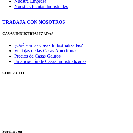
Nuestra Empresa
Nuestras Plantas Industriales
TRABAJÁ CON NOSOTROS
CASAS INDUSTRIALIZADAS
¿Qué son las Casas Industrializadas?
Ventajas de las Casas Americanas
Precios de Casas Gauros
Financiación de Casas Industrializadas
CONTACTO
351 3600347
0810 888 428767
(GAUROS)
Lunes a viernes de 9 a 18 hs.
Seguinos en