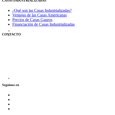
CASAS INDUSTRIALIZADAS
¿Qué son las Casas Industrializadas?
Ventajas de las Casas Americanas
Precios de Casas Gauros
Financiación de Casas Industrializadas
CONTACTO
351 3600347
0810 888 428767
(GAUROS)
Lunes a viernes de 9 a 18 hs.
Seguinos en