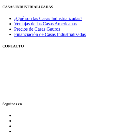
CASAS INDUSTRIALIZADAS
¿Qué son las Casas Industrializadas?
Ventajas de las Casas Americanas
Precios de Casas Gauros
Financiación de Casas Industrializadas
CONTACTO
351 3600347
0810 888 428767
(GAUROS)
Lunes a viernes de 9 a 18 hs.
Seguinos en