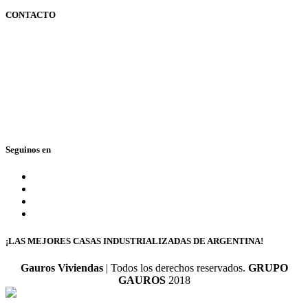
CONTACTO
351 3600347
0810 888 428767
(GAUROS)
Lunes a viernes de 9 a 18 hs.
Seguinos en
¡LAS MEJORES CASAS INDUSTRIALIZADAS DE ARGENTINA!
Gauros Viviendas
| Todos los derechos reservados.
GRUPO
GAUROS
2018