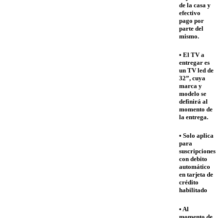
de la casa y
efectivo
pago por
parte del
mismo.
• El TV a
entregar es
un TV led de
32”, cuya
marca y
modelo se
definirá al
momento de
la entrega.
• Solo aplica
para
suscripciones
con debito
automático
en tarjeta de
crédito
habilitado
• Al
momento de