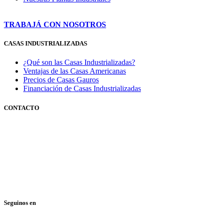
TRABAJÁ CON NOSOTROS
CASAS INDUSTRIALIZADAS
¿Qué son las Casas Industrializadas?
Ventajas de las Casas Americanas
Precios de Casas Gauros
Financiación de Casas Industrializadas
CONTACTO
351 3600347
0810 888 428767
(GAUROS)
Lunes a viernes de 9 a 18 hs.
Seguinos en