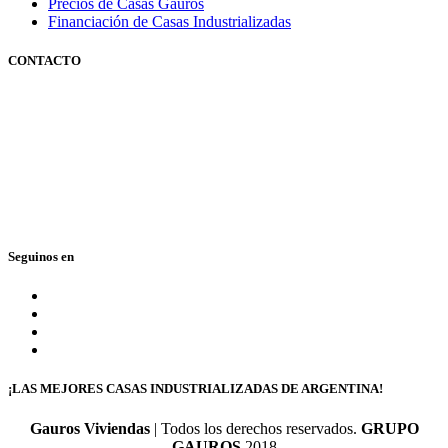
Precios de Casas Gauros
Financiación de Casas Industrializadas
CONTACTO
351 3600347
0810 888 428767
(GAUROS)
Lunes a viernes de 9 a 18 hs.
Seguinos en
¡LAS MEJORES CASAS INDUSTRIALIZADAS DE ARGENTINA!
Gauros Viviendas
| Todos los derechos reservados.
GRUPO
GAUROS
2018