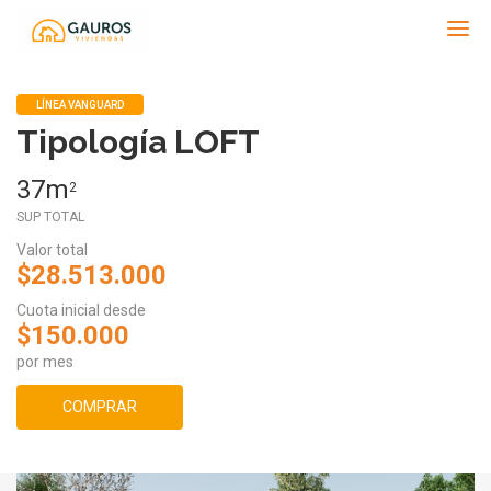
Gauros
LÍNEA VANGUARD
Tipología LOFT
37m
2
SUP TOTAL
Valor total
$28.513.000
Cuota inicial desde
$150.000
por mes
COMPRAR