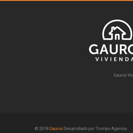
Gauros
Gauros Viv
© 2018
Gauros
Desarrollado por Trompo Agencia.