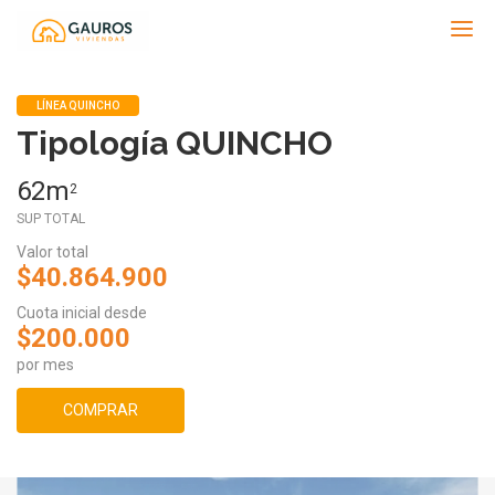
Gauros
LÍNEA QUINCHO
Tipología QUINCHO
62m
2
SUP TOTAL
Valor total
$40.864.900
Cuota inicial desde
$200.000
por mes
COMPRAR