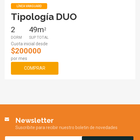
LÍNEA VANGUARD
Tipología DUO
2
49m
2
DORM
SUP TOTAL
Cuota inicial desde
$200000
por mes
COMPRAR
Newsletter
Suscribite para recibir nuestro boletin de novedades