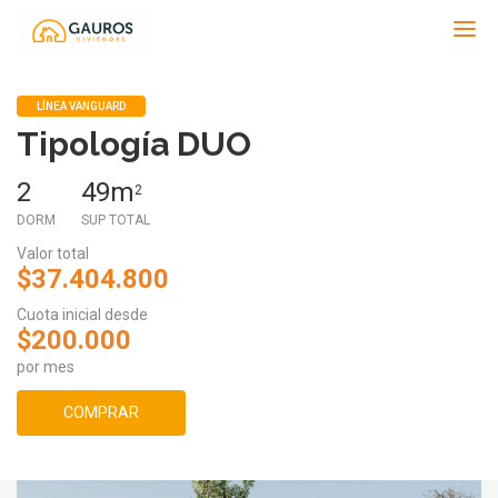
Gauros
LÍNEA VANGUARD
Tipología DUO
2
49m
2
DORM
SUP TOTAL
Valor total
$37.404.800
Cuota inicial desde
$200.000
por mes
COMPRAR