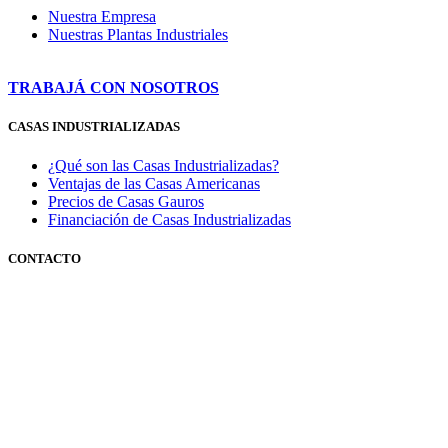
Nuestra Empresa
Nuestras Plantas Industriales
TRABAJÁ CON NOSOTROS
CASAS INDUSTRIALIZADAS
¿Qué son las Casas Industrializadas?
Ventajas de las Casas Americanas
Precios de Casas Gauros
Financiación de Casas Industrializadas
CONTACTO
351 3600347
0810 888 428767
(GAUROS)
Lunes a viernes de 9 a 18 hs.